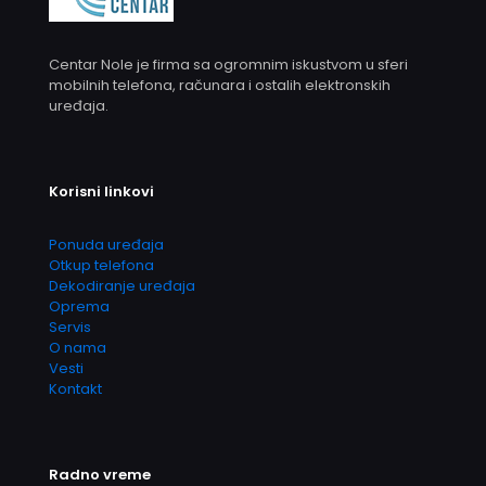
Centar Nole je firma sa ogromnim iskustvom u sferi
mobilnih telefona, računara i ostalih elektronskih
uređaja.
Korisni linkovi
Ponuda uređaja
Otkup telefona
Dekodiranje uređaja
Oprema
Servis
O nama
Vesti
Kontakt
Radno vreme