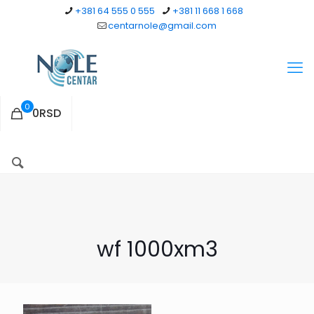
+381 64 555 0 555
+381 11 668 1 668
centarnole@gmail.com
0
0RSD
wf 1000xm3