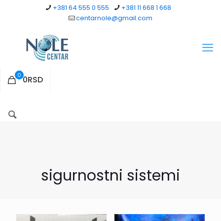
+381 64 555 0 555
+381 11 668 1 668
centarnole@gmail.com
0
0RSD
sigurnostni sistemi