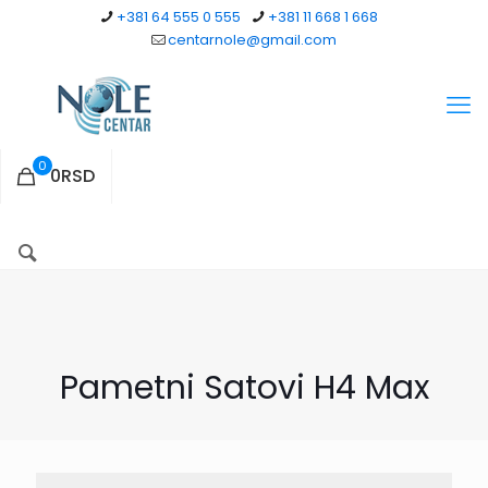
+381 64 555 0 555
+381 11 668 1 668
centarnole@gmail.com
0
0RSD
Pametni Satovi H4 Max