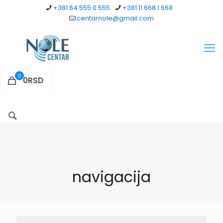
+381 64 555 0 555
+381 11 668 1 668
centarnole@gmail.com
0
0RSD
navigacija