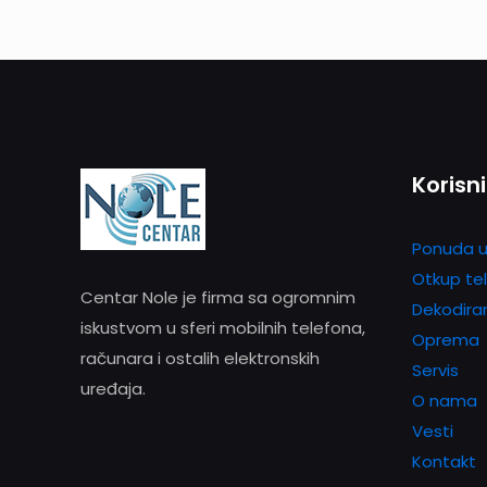
Korisni
Ponuda u
Otkup te
Centar Nole je firma sa ogromnim
Dekodira
iskustvom u sferi mobilnih telefona,
Oprema
računara i ostalih elektronskih
Servis
uređaja.
O nama
Vesti
Kontakt