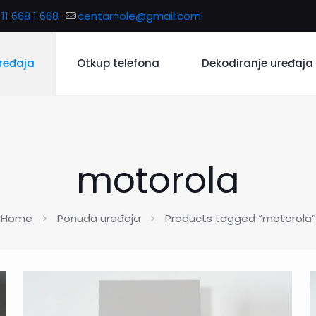
11 668 1 668
centarnole@gmail.com
ređaja
Otkup telefona
Dekodiranje uređaja
motorola
Home
Ponuda uređaja
Products tagged “motorola”