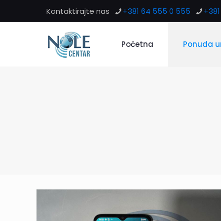
Kontaktirajte nas
+381 64 555 0 555
+381 
Početna
Ponuda u