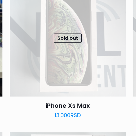
Sold out
d
iPhone Xs Max
13.000
RSD