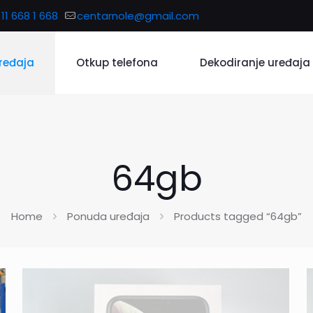
11 668 1 668
centarnole@gmail.com
ređaja
Otkup telefona
Dekodiranje uređaja
64gb
Home
Ponuda uređaja
Products tagged “64gb”