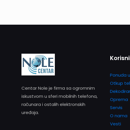
Korisni
Ponuda u
Otkup te
Centar Nole je firma sa ogromnim
Dekodira
iskustvom u sferi mobilnih telefona,
Oprema
računara i ostalih elektronskih
Servis
uređaja.
O nama
Vesti