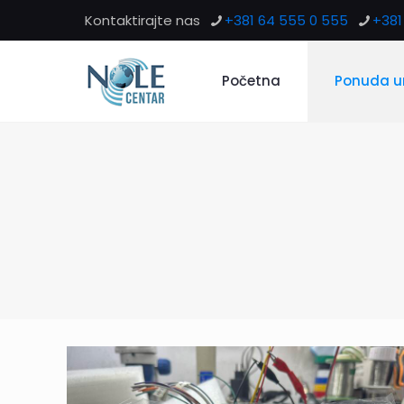
Kontaktirajte nas
+381 64 555 0 555
+381 
Početna
Ponuda u