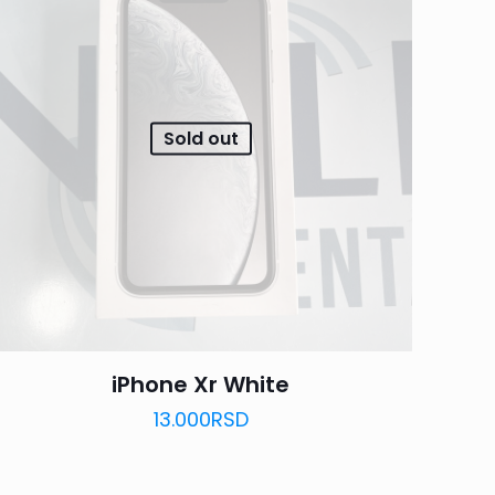
Sold out
iPhone Xr White
13.000
RSD