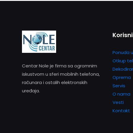
Korisni
Ponuda u
Otkup te
Centar Nole je firma sa ogromnim
Dekodira
iskustvom u sferi mobilnih telefona,
Oprema
računara i ostalih elektronskih
Servis
uređaja.
O nama
Vesti
Kontakt