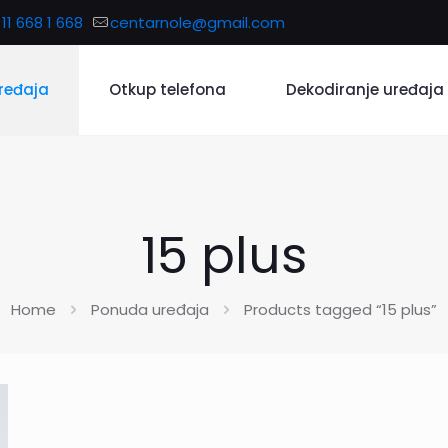
11 668 1 668
centarnole@gmail.com
ređaja
Otkup telefona
Dekodiranje uređaja
15 plus
Home
Ponuda uređaja
Products tagged “15 plus”