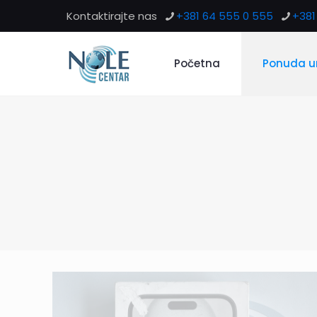
Kontaktirajte nas
+381 64 555 0 555
+381 
Početna
Ponuda u