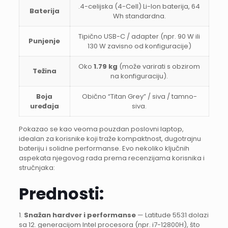
.4-celijska (4-Cell) Li-Ion baterija, 64
Baterija
Wh standardna.
Tipično USB-C / adapter (npr. 90 W ili
Punjenje
130 W zavisno od konfiguracije)
Oko
1.79 kg
(može varirati s obzirom
Težina
na konfiguraciju).
Boja
Obično “Titan Grey” / siva / tamno-
uređaja
siva.
Pokazao se kao veoma pouzdan poslovni laptop,
idealan za korisnike koji traže kompaktnost, dugotrajnu
bateriju i solidne performanse. Evo nekoliko ključnih
aspekata njegovog rada prema recenzijama korisnika i
stručnjaka:
Prednosti:
1.
Snažan hardver i performanse
— Latitude 5531 dolazi
sa 12. generacijom Intel procesora (npr. i7-12800H), što