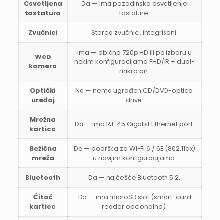
Osvetljena
Da — ima pozadinsko osvetljenje
tastatura
tastature.
Zvučnici
Stereo zvučnici, integrisani.
Ima — obično 720p HD ili po izboru u
Web
nekim konfiguracijama FHD/IR + dual-
kamera
mikrofon.
Optički
Ne — nema ugrađen CD/DVD-optical
uređaj
drive.
Mrežna
Da — ima RJ-45 Gigabit Ethernet port.
kartica
Bežična
Da — podrška za Wi-Fi 6 / 6E (802.11ax)
mreža
u novijim konfiguracijama.
Bluetooth
Da — najčešće Bluetooth 5.2.
Čitač
Da — ima microSD slot (smart-card
kartica
reader opcionalno).