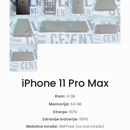
iPhone 11 Pro Max
Ram:
4 GB
Memorija:
64 GB
Stanje:
10/10
Zdravlje baterije:
100%
Mobilna mreža:
SIM Free (za sve mreže)