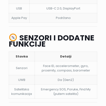
USB
USB-C 2.0, DisplayPort
Apple Pay
Podržano
SENZORI I DODATNE
FUNKCIJE
Stavka
Detalji
Face ID, accelerometer, gyro,
Senzori
proximity, compass, barometer
UWB
Da (Gen2)
Satelitska
Emergency SOS, Poruke, Find My
komunikacija
(putem satelita)