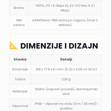
HSPA, LTE 1.6 Gbps DL, EV-DO Rev.A 3.1
Brzina
Mbps
SIM
eSIM/Nano-SIM varira po regionu (max 2
kartica
aktivne)
DIMENZIJE I DIZAJN
Stavka
Detalji
Dimenzije
158 x 77.8 x 8.1 mm (6.22 x 3.06 x 0.32 in)
Težina
226 g
Staklo (napred i pozadi), aluminijumski
Materijali
okvir
IP68 – otporan na vodu (4 m / 30 min) i
Otpornost
prašinu