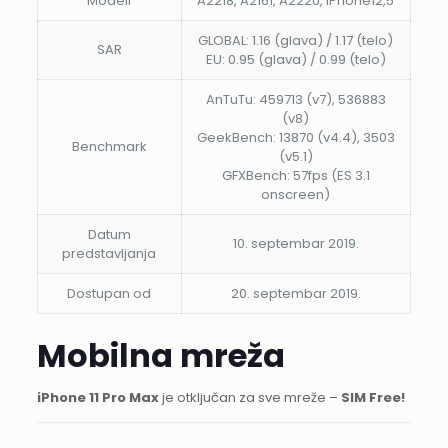
Modeli
A2218, A2161, A2220, iPhone12,5
GLOBAL: 1.16 (glava) / 1.17 (telo)
SAR
EU: 0.95 (glava) / 0.99 (telo)
AnTuTu: 459713 (v7), 536883
(v8)
GeekBench: 13870 (v4.4), 3503
Benchmark
(v5.1)
GFXBench: 57fps (ES 3.1
onscreen)
Datum
10. septembar 2019.
predstavljanja
Dostupan od
20. septembar 2019.
Mobilna mreža
iPhone 11 Pro Max
je otključan za sve mreže –
SIM Free!