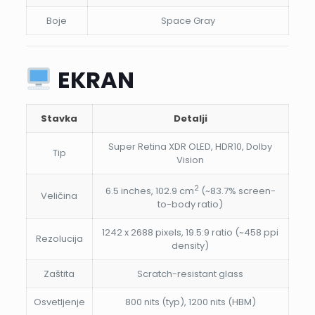
Boje
Space Gray
EKRAN
Stavka
Detalji
Super Retina XDR OLED, HDR10, Dolby
Tip
Vision
2
6.5 inches, 102.9 cm
(~83.7% screen-
Veličina
to-body ratio)
1242 x 2688 pixels, 19.5:9 ratio (~458 ppi
Rezolucija
density)
Zaštita
Scratch-resistant glass
Osvetljenje
800 nits (typ), 1200 nits (HBM)