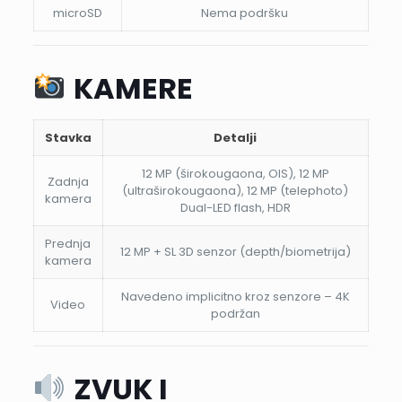
microSD
Nema podršku
KAMERE
Stavka
Detalji
12 MP (širokougaona, OIS), 12 MP
Zadnja
(ultraširokougaona), 12 MP (telephoto)
kamera
Dual-LED flash, HDR
Prednja
12 MP + SL 3D senzor (depth/biometrija)
kamera
Navedeno implicitno kroz senzore – 4K
Video
podržan
ZVUK I