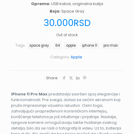
Oprema:
USB kabal, originalna kutija
Boja:
Space Gray
30.000
RSD
Out of stock
Tags:
space gray
64
apple
iphone 11
pro max
Category:
Apple
Share
iPhone 11 Pro Max
predstavlja savršen spoj elegancije i
funkcionalnosti. Pre svega, dolazi sa većim ekranom koji
pruža impresivnije vizuelno iskustvo. Osim toga,
zahvaljujući unapređenom korisničkom interfejsu,
korišćenje telefona je još intuitivnije i prijatnije. Nadalje,
njegove kamere omogućavaju lakše hvatanje svakog
detalja, bilo da se radi o fotografiji ili videu. Uz to, baterija
traje duže, što znači da bez brige možeš da uživaš u svim