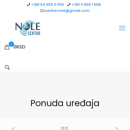
+381 64 555 0 555
+381 11 668 1 668
centarnole@gmail.com
0
0RSD
Ponuda uređaja