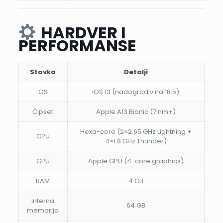
HARDVER I
PERFORMANSE
Stavka
Detalji
OS
iOS 13 (nadogradiv na 18.5)
Čipset
Apple A13 Bionic (7 nm+)
Hexa-core (2×2.65 GHz Lightning +
CPU
4×1.8 GHz Thunder)
GPU
Apple GPU (4-core graphics)
RAM
4 GB
Interna
64 GB
memorija