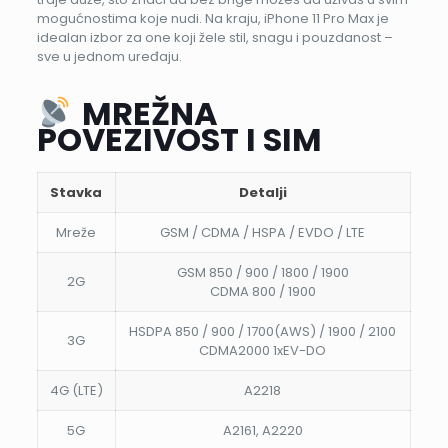
mogućnostima koje nudi. Na kraju, iPhone 11 Pro Max je
idealan izbor za one koji žele stil, snagu i pouzdanost –
sve u jednom uređaju.
MREŽNA
POVEZIVOST I SIM
Stavka
Detalji
Mreže
GSM / CDMA / HSPA / EVDO / LTE
GSM 850 / 900 / 1800 / 1900
2G
CDMA 800 / 1900
HSDPA 850 / 900 / 1700(AWS) / 1900 / 2100
3G
CDMA2000 1xEV-DO
4G (LTE)
A2218
5G
A2161, A2220