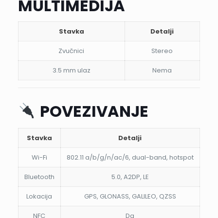
MULTIMEDIJA
Stavka
Detalji
Zvučnici
Stereo
3.5 mm ulaz
Nema
POVEZIVANJE
Stavka
Detalji
Wi-Fi
802.11 a/b/g/n/ac/6, dual-band, hotspot
Bluetooth
5.0, A2DP, LE
Lokacija
GPS, GLONASS, GALILEO, QZSS
NFC
Da