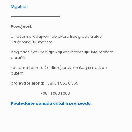
Gigatron
━━━━━━━━━━━━━━━━━━━━━
Povoljnosti
U našem prodajnom objektu u Beogradu u uluci
Balkanska 36. možete
pogledati sve uredjaje koji vas interesuju. Iste možete
poručiti
i putem interneta ( online ) preko našeg sajta. Kao i
putem
brojeva telefona: +381 64 555 0 555
+381 11 668 1 668
Pogledajte ponudu ostalih proizvoda