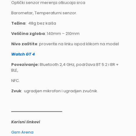
Optički senzor merenja otkucaja srca
Barometar, Temperaturni senzor.
Težina
: 48g bez kaiša
Veličina zgloba
: 140mm – 210mm
Nivo zaštite
: proverite na linku ispod klikom na model
Watch GT 4
Povezivanje:
Bluetooth 2,4 GHz, podržava BT 5.2 i BR +
BLE,
NFC.
Zvuk
: ugradjen mikrofon i ugradjen zvučnik.
━━━━━━━━━━━━━━━━━━━━━
Korisni linkovi
Gsm Arena