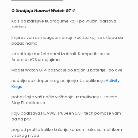
━━━━━━━━━━━━━━━━━━━━━
O Uredjaju Huawei Watch GT 4
Kaiš od izdržljive fluorogume koji i po vrućini održava
svežinu.
Impresivan osmougaoni dizajn kućišta koji se uklapa sa
pozadinama
za sat koje možete sami izabrati. Kompatibilan sa
Android i iOS uredjajima.
Model Watch GT4 poznat je po trajanju baterije i do dve
nedelje bez dopunskog punjenja. Uz aplikaciju
Activity
Rings
poboljšajte vaš način vežbanja uz motivaciju i savete.
Stay Fit aplikacija
koju podržava HUAWEI TruSeen 5.5+ tech pomaže vam
da na prvi
pogled pratite koliko kalorija konzumirate, sa metrikom
visokog nivoa