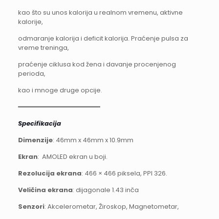
kao što su unos kalorija u realnom vremenu, aktivne
kalorije,
odmaranje kalorija i deficit kalorija. Praćenje pulsa za
vreme treninga,
praćenje ciklusa kod žena i davanje procenjenog
perioda,
kao i mnoge druge opcije.
━━━━━━━━━━━━━━━━━━━━━
Specifikacija
Dimenzije
: 46mm x 46mm x 10.9mm
Ekran
: AMOLED ekran u boji.
Rezolucija ekrana
: 466 × 466 piksela, PPI 326.
Veličina ekrana
: dijagonale 1.43 inča
Senzori
: Akcelerometar, Žiroskop, Magnetometar,