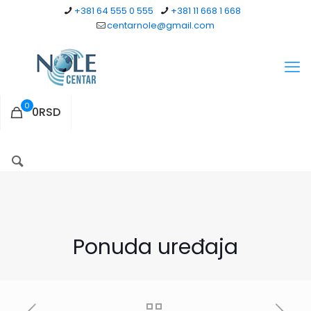
+381 64 555 0 555
+381 11 668 1 668
centarnole@gmail.com
0
0RSD
Ponuda uređaja