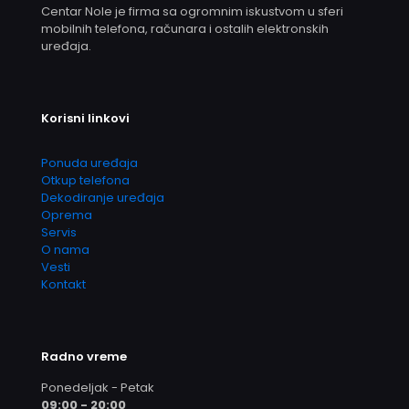
Centar Nole je firma sa ogromnim iskustvom u sferi
mobilnih telefona, računara i ostalih elektronskih
uređaja.
Korisni linkovi
Ponuda uređaja
Otkup telefona
Dekodiranje uređaja
Oprema
Servis
O nama
Vesti
Kontakt
Radno vreme
Ponedeljak - Petak
09:00 - 20:00