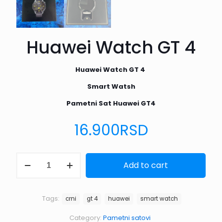
Huawei Watch GT 4
Huawei Watch GT 4
Smart Watsh
Pametni Sat Huawei GT4
16.900
RSD
Huawei
Add to cart
Watch
GT
4
quantity
Tags:
crni
gt 4
huawei
smart watch
Category:
Pametni satovi