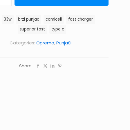
:
33w
brzi punjac
comicell
fast charger
superior fast
type c
Categories:
Oprema
,
Punjači
Share