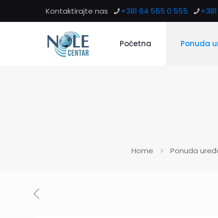
Kontaktirajte nas
+381 64 555 0 555
+381 
Početna
Ponuda u
Home
Ponuda uređ