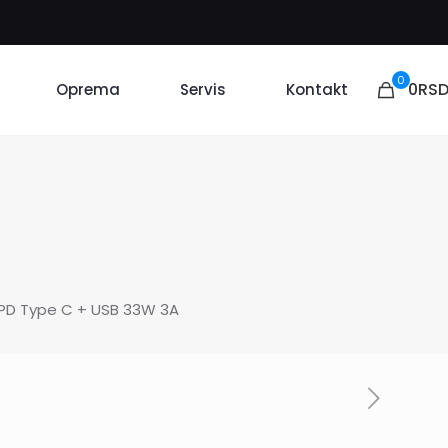
0
0RS
Oprema
Servis
Kontakt
 PD Type C + USB 33W 3A