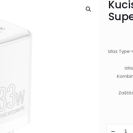
Kuci
Supe
Izlaz Type-
Izl
Kombin
Zaštita
Kuciste