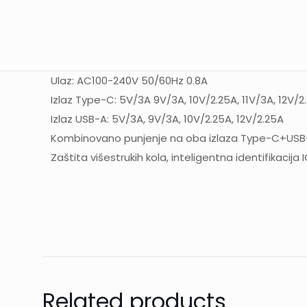
Ulaz: AC100-240V 50/60Hz 0.8A
Izlaz Type-C: 5V/3A 9V/3A, 10V/2.25A, 11V/3A, 12V/2
Izlaz USB-A: 5V/3A, 9V/3A, 10V/2.25A, 12V/2.25A
Kombinovano punjenje na oba izlaza Type-C+USB
Zaštita višestrukih kola, inteligentna identifikacija 
Weight
Dimensions
Color
Texture
Related products
HD Size