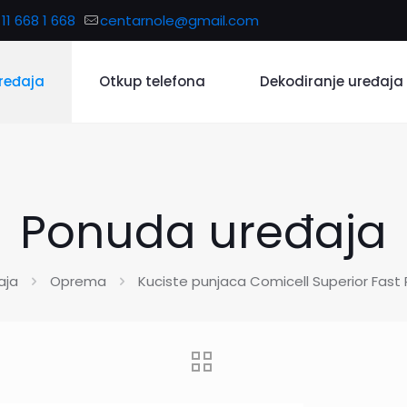
11 668 1 668
centarnole@gmail.com
ređaja
Otkup telefona
Dekodiranje uređaja
Ponuda uređaja
aja
Oprema
Kuciste punjaca Comicell Superior Fast