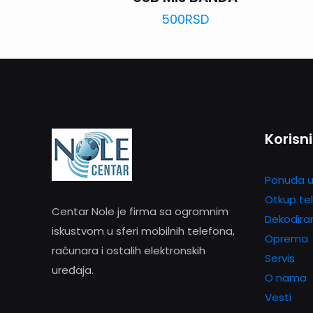
500
RSD
Korisni
Ponuda u
Otkup te
Centar Nole je firma sa ogromnim
Dekodira
iskustvom u sferi mobilnih telefona,
Oprema
računara i ostalih elektronskih
Servis
uređaja.
O nama
Vesti