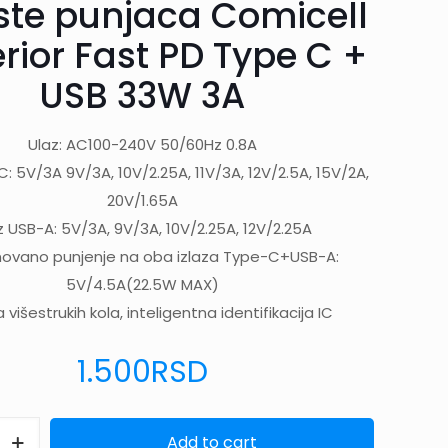
ste punjaca Comicell
rior Fast PD Type C +
USB 33W 3A
Ulaz: AC100-240V 50/60Hz 0.8A
C: 5V/3A 9V/3A, 10V/2.25A, 11V/3A, 12V/2.5A, 15V/2A,
20V/1.65A
az USB-A: 5V/3A, 9V/3A, 10V/2.25A, 12V/2.25A
ovano punjenje na oba izlaza Type-C+USB-A:
5V/4.5A(22.5W MAX)
 višestrukih kola, inteligentna identifikacija IC
1.500
RSD
Add to cart