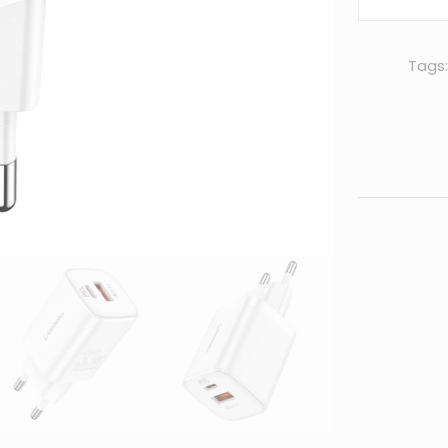
punjaca
Comicell
Superior
Tags
Fast
PD
Type
C
+
USB
33W
3A
quantity