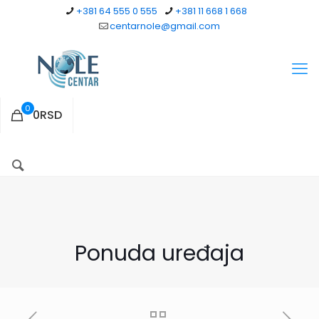
+381 64 555 0 555
+381 11 668 1 668
centarnole@gmail.com
0
0RSD
Ponuda uređaja