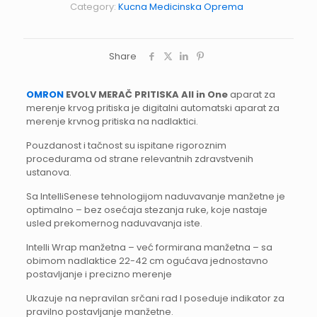
Category:
Kucna Medicinska Oprema
Share
OMRON
EVOLV MERAČ PRITISKA All in One
aparat za
merenje krvog pritiska je digitalni automatski aparat za
merenje krvnog pritiska na nadlaktici.
Pouzdanost i tačnost su ispitane rigoroznim
procedurama od strane relevantnih zdravstvenih
ustanova.
Sa IntelliSenese tehnologijom naduvavanje manžetne je
optimalno – bez osećaja stezanja ruke, koje nastaje
usled prekomernog naduvavanja iste.
Intelli Wrap manžetna – već formirana manžetna – sa
obimom nadlaktice 22-42 cm ogućava jednostavno
postavljanje i precizno merenje
Ukazuje na nepravilan srčani rad I poseduje indikator za
pravilno postavljanje manžetne.