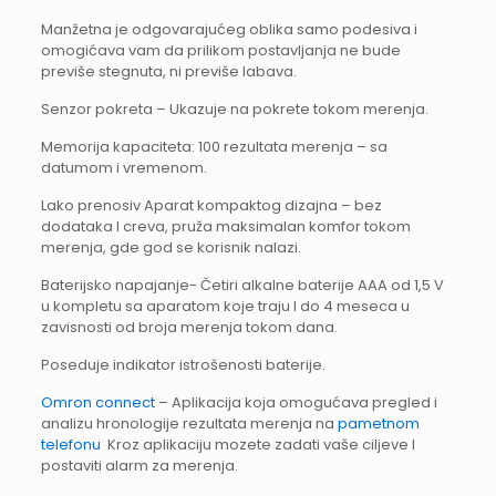
Manžetna je odgovarajućeg oblika samo podesiva i
omogićava vam da prilikom postavljanja ne bude
previše stegnuta, ni previše labava.
Senzor pokreta – Ukazuje na pokrete tokom merenja.
Memorija kapaciteta: 100 rezultata merenja – sa
datumom i vremenom.
Lako prenosiv Aparat kompaktog dizajna – bez
dodataka I creva, pruža maksimalan komfor tokom
merenja, gde god se korisnik nalazi.
Baterijsko napajanje- Četiri alkalne baterije AAA od 1,5 V
u kompletu sa aparatom koje traju I do 4 meseca u
zavisnosti od broja merenja tokom dana.
Poseduje indikator istrošenosti baterije.
Omron connect
– Aplikacija koja omogućava pregled i
analizu hronologije rezultata merenja na
pametnom
telefonu
Kroz aplikaciju mozete zadati vaše ciljeve I
postaviti alarm za merenja.