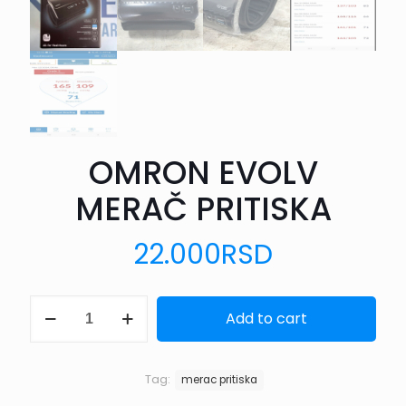
OMRON EVOLV
MERAČ PRITISKA
22.000
RSD
OMRON
Add to cart
EVOLV
MERAČ
PRITISKA
quantity
Tag:
merac pritiska