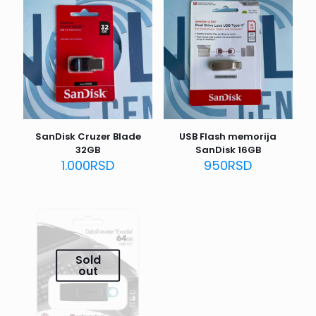
SanDisk Cruzer Blade
USB Flash memorija
32GB
SanDisk 16GB
1.000
RSD
950
RSD
Sold
out