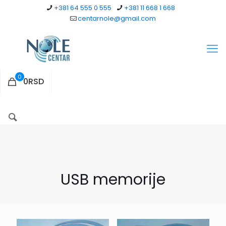
+381 64 555 0 555
+381 11 668 1 668
centarnole@gmail.com
0
0RSD
USB memorije