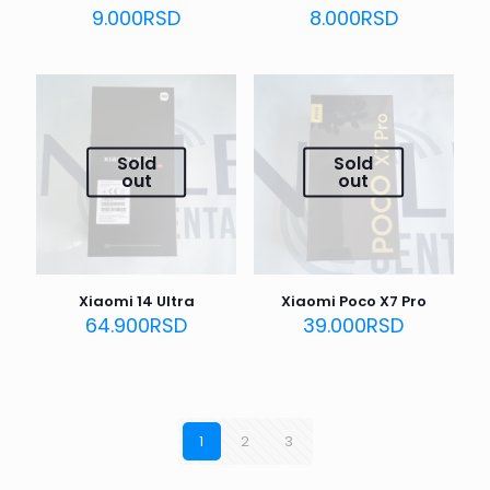
9.000
RSD
8.000
RSD
Sold
Sold
out
out
Xiaomi 14 Ultra
Xiaomi Poco X7 Pro
64.900
RSD
39.000
RSD
1
2
3