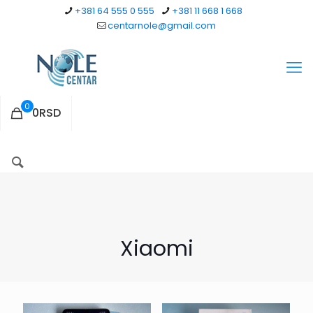
+381 64 555 0 555
+381 11 668 1 668
centarnole@gmail.com
0
0RSD
Xiaomi